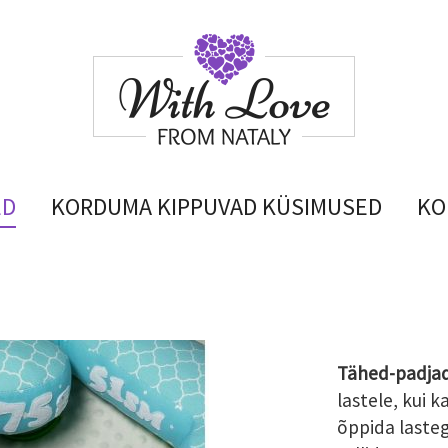
ED
KORDUMA KIPPUVAD KÜSIMUSED
KO
Tähed-padja
lastele, kui 
õppida lasteg