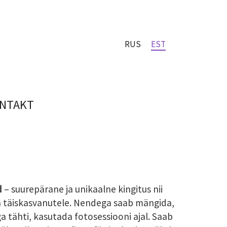
RUS
EST
NTAKT
d
– suurepärane ja unikaalne kingitus nii
ka täiskasvanutele. Nendega saab mängida,
a tähti, kasutada fotosessiooni ajal. Saab