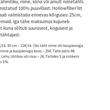
tähestiku, nime, sõna või ainult nimetähti.
istatud 100% puuvillast. Hollowfiber’ist
 saab valmistada erinevas kõrguses: 25cm,
emaid. Iga tähe maksumus kujuneb
lt kuna sõltub suurusest, kogusest ja
tähtajast.
/tk. 30 cm – 12€/tk. Üks täht nime või kuupäevaga
, nime ja kuupäevaga koos – 25€. Tähe ääris 4€.
 Lehv, liblikas või muu – 2€. Tellides 5 ja rohkem
us 5%.