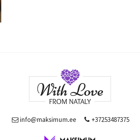
info@maksimum.ee
+37253487375