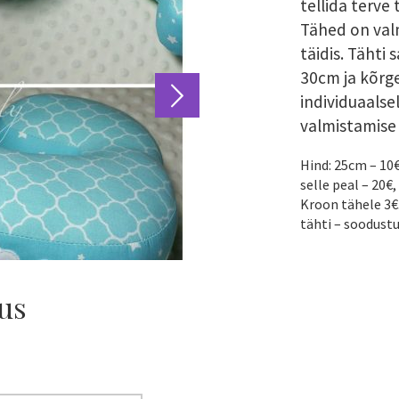
tellida terve 
Tähed on valm
täidis. Tähti
30cm ja kõrg
individuaalse
valmistamise 
Hind: 25cm – 10€
selle peal – 20€
Kroon tähele 3€.
tähti – soodust
mus