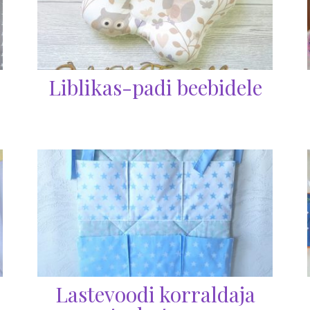
Liblikas-padi beebidele
Lastevoodi korraldaja