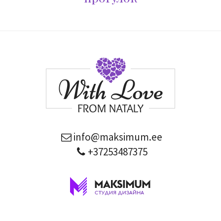
info@maksimum.ee
+37253487375