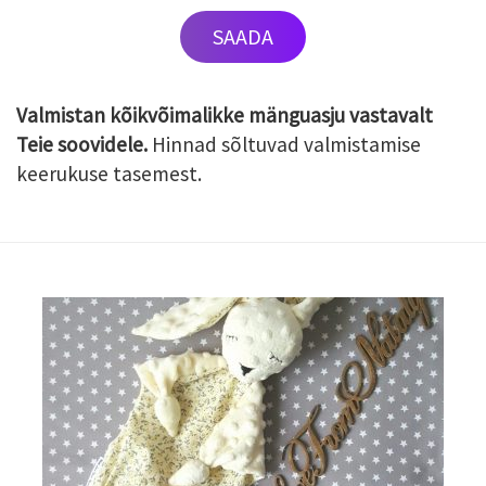
Valmistan kõikvõimalikke mänguasju vastavalt
Teie soovidele.
Hinnad sõltuvad valmistamise
keerukuse tasemest.