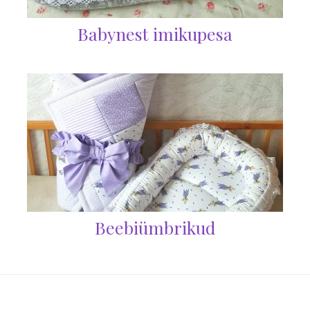
Babynest imikupesa
Beebiümbrikud