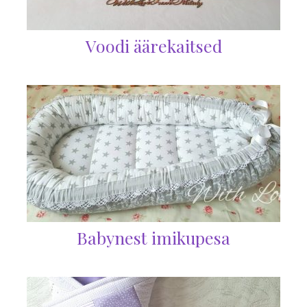
Voodi äärekaitsed
Babynest imikupesa