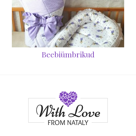
Beebiümbrikud